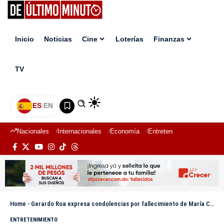
Inicio
Noticias
Cine
Loterías
Finanzas
TV
ES
|
EN
Nacionales
Internacionales
Economía
Entretenimiento
Deport
Home
-
Gerardo Roa expresa condolencias por fallecimiento de María Cristina Camilo
ENTRETENIMIENTO