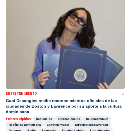
ENTRETENIMIENTO
Gabi Desangles recibe reconocimientos oficiales de las
ciudades de Boston y Lawrence por su aporte a la cultura
dominicana
Enlaces rápidos:
Nacionales
Internacionales
Deultimominuto
República Dominicana
Entretenimiento
ElPeriódicodelaVerdad
Deportes
Estilo
Economía
Estados Unidos
Luis Abinader