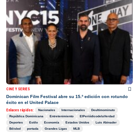
CINE Y SERIES
Dominican Film Festival abre su 15.ª edición con rotundo
éxito en el United Palace
Enlaces rápidos:
Nacionales
Internacionales
Deultimominuto
República Dominicana
Entretenimiento
ElPeriódicodelaVerdad
Deportes
Estilo
Economía
Estados Unidos
Luis Abinader
Béisbol
portada
Grandes Ligas
MLB