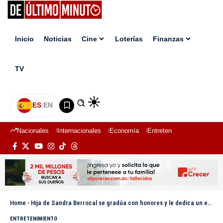
Inicio
Noticias
Cine
Loterías
Finanzas
TV
ES
|
EN
Nacionales
Internacionales
Economía
Entretenimiento
Deport
Home
-
Hija de Sandra Berrocal se gradúa con honores y le dedica un emotivo mensaje: “Gracias por darme todo lo que no tuviste”
ENTRETENIMIENTO