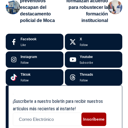
preventivos
formalizan acuerdo
escapan del
para robustecer la
destacamento
formación
policial de Moca
institucional
Facebook
X
Like
Follow
Instagram
Youtube
Follow
Subscribe
Tiktok
Threads
Follow
Follow
¡Suscríbete a nuestro boletín para recibir nuestros
artículos más recientes al instante!
Inscríbeme