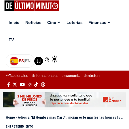
Inicio
Noticias
Cine
Loterías
Finanzas
TV
ES
|
EN
Nacionales
Internacionales
Economía
Entretenimiento
Deport
Home
-
Adiós a “El Hombre más Caro”: inician este martes las honras fúnebres de Carlos Batista Matos
ENTRETENIMIENTO