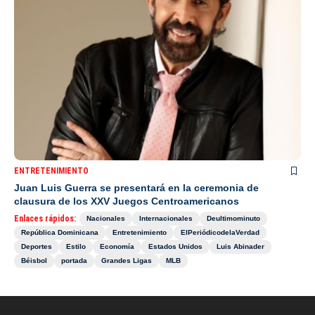
ENTRETENIMIENTO
Juan Luis Guerra se presentará en la ceremonia de
clausura de los XXV Juegos Centroamericanos
Enlaces rápidos:
Nacionales
Internacionales
Deultimominuto
República Dominicana
Entretenimiento
ElPeriódicodelaVerdad
Deportes
Estilo
Economía
Estados Unidos
Luis Abinader
Béisbol
portada
Grandes Ligas
MLB