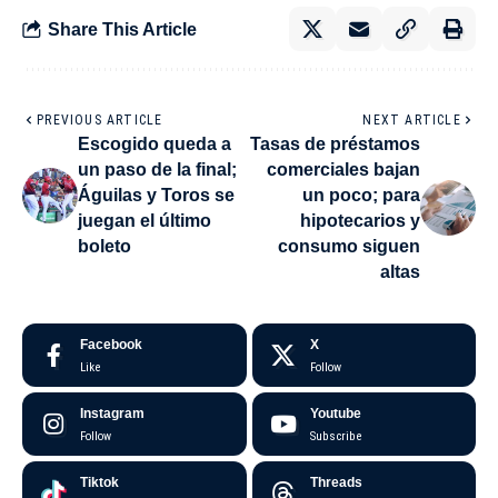
Share This Article
PREVIOUS ARTICLE
NEXT ARTICLE
Escogido queda a
Tasas de préstamos
un paso de la final;
comerciales bajan
Águilas y Toros se
un poco; para
juegan el último
hipotecarios y
boleto
consumo siguen
altas
Facebook
X
Like
Follow
Instagram
Youtube
Follow
Subscribe
Tiktok
Threads