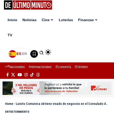
Inicio
Noticias
Cine
Loterías
Finanzas
TV
ES
|
EN
Nacionales
Internacionales
Economía
Entretenimiento
Deport
Home
-
Luisito Comunica obtiene visado de negocios en el Consulado dominicano en México
ENTRETENIMIENTO