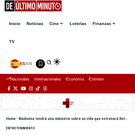
Inicio
Noticias
Cine
Loterías
Finanzas
TV
ES
|
EN
Nacionales
Internacionales
Economía
Entretenimiento
Deport
Home
-
Madonna tendrá una miniserie sobre su vida que estrenará Netflix
ENTRETENIMIENTO