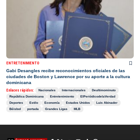
ENTRETENIMIENTO
Gabi Desangles recibe reconocimientos oficiales de las
ciudades de Boston y Lawrence por su aporte a la cultura
dominicana
Enlaces rápidos:
Nacionales
Internacionales
Deultimominuto
República Dominicana
Entretenimiento
ElPeriódicodelaVerdad
Deportes
Estilo
Economía
Estados Unidos
Luis Abinader
Béisbol
portada
Grandes Ligas
MLB