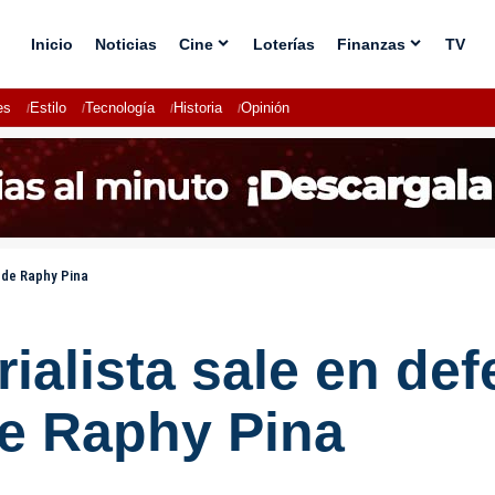
Inicio
Noticias
Cine
Loterías
Finanzas
TV
es
Estilo
Tecnología
Historia
Opinión
 de Raphy Pina
ialista sale en def
de Raphy Pina