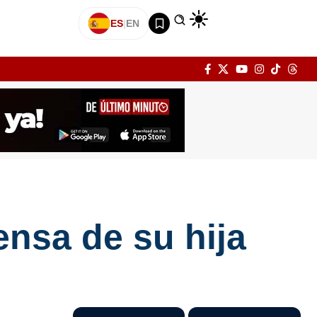
ES
|
EN
ensa de su hija