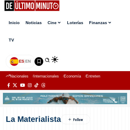
Inicio
Noticias
Cine
Loterías
Finanzas
TV
ES
|
EN
Nacionales
Internacionales
Economía
Entretenimiento
Deport
La Materialista