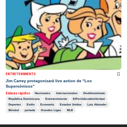
ENTRETENIMIENTO
Jim Carrey protagonizará live action de “Los
Supersónicos”
Enlaces rápidos:
Nacionales
Internacionales
Deultimominuto
República Dominicana
Entretenimiento
ElPeriódicodelaVerdad
Deportes
Estilo
Economía
Estados Unidos
Luis Abinader
Béisbol
portada
Grandes Ligas
MLB