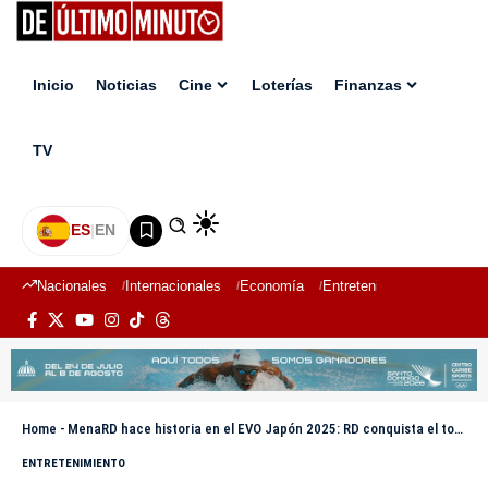
Inicio
Noticias
Cine
Loterías
Finanzas
TV
ES
|
EN
Nacionales
Internacionales
Economía
Entretenimiento
Deport
Home
-
MenaRD hace historia en el EVO Japón 2025: RD conquista el torneo de juegos de lucha más grande de todos los tiempos
ENTRETENIMIENTO