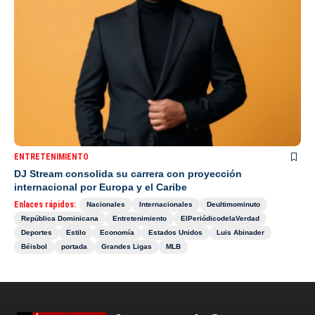
ENTRETENIMIENTO
DJ Stream consolida su carrera con proyección
internacional por Europa y el Caribe
Enlaces rápidos:
Nacionales
Internacionales
Deultimominuto
República Dominicana
Entretenimiento
ElPeriódicodelaVerdad
Deportes
Estilo
Economía
Estados Unidos
Luis Abinader
Béisbol
portada
Grandes Ligas
MLB