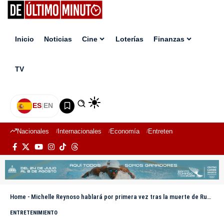
Inicio
Noticias
Cine
Loterías
Finanzas
TV
ES
|
EN
Nacionales
Internacionales
Economía
Entretenimiento
Deport
Home
-
Michelle Reynoso hablará por primera vez tras la muerte de Rubby Pérez; contará su verdad
ENTRETENIMIENTO