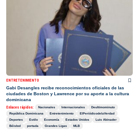
ENTRETENIMIENTO
Gabi Desangles recibe reconocimientos oficiales de las
ciudades de Boston y Lawrence por su aporte a la cultura
dominicana
Enlaces rápidos:
Nacionales
Internacionales
Deultimominuto
República Dominicana
Entretenimiento
ElPeriódicodelaVerdad
Deportes
Estilo
Economía
Estados Unidos
Luis Abinader
Béisbol
portada
Grandes Ligas
MLB