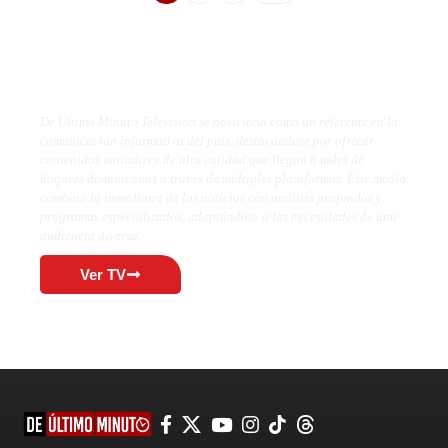
De Último Minuto TV
De Último Minuto Televisión se posiciona como un referente en la
comunicación informativa del país, destacándose por ofrecer
contenidos variados y de alta calidad que llegan a miles de
hogares dominicanos a través de múltiples plataformas. Este medio
combina la inmediatez de las noticias con análisis profundos y
programas especializados, adaptándose a las necesidades de una
audiencia diversa.
Ver TV