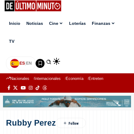
Inicio
Noticias
Cine
Loterías
Finanzas
TV
ES
|
EN
Nacionales
Internacionales
Economía
Entretenimiento
Deport
Rubby Perez