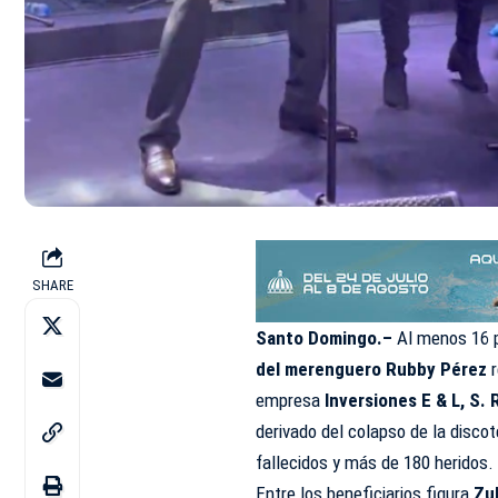
SHARE
Santo Domingo.–
Al menos 16 
del merenguero Rubby Pérez
r
empresa
Inversiones E & L, S. R
derivado del colapso de la disco
fallecidos y más de 180 heridos.
Entre los beneficiarios figura
Zu