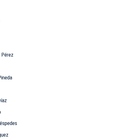
o
 Pérez
Pineda
íaz
o
Céspedes
guez