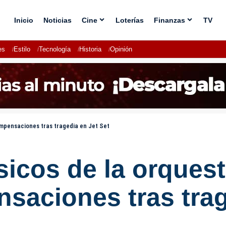
Inicio
Noticias
Cine
Loterías
Finanzas
TV
es
Estilo
Tecnología
Historia
Opinión
mpensaciones tras tragedia en Jet Set
sicos de la orques
saciones tras trag