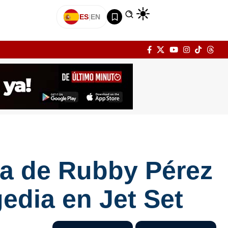
ES
|
EN
ta de Rubby Pérez
edia en Jet Set