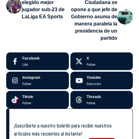
elegido mejor
Ciudadana se
jugador sub-23 de
opone a que jefe de
LaLiga EA Sports
Gobierno asuma de
manera paralela la
presidencia de un
partido
Facebook
X
Like
Follow
Instagram
Youtube
Follow
Subscribe
Tiktok
Threads
Follow
Follow
¡Suscríbete a nuestro boletín para recibir nuestros
artículos más recientes al instante!