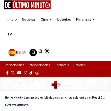
Inicio
Noticias
Cine
Loterías
Finanzas
TV
ES
|
EN
Nacionales
Internacionales
Economía
Entretenimiento
Deport
Home
-
Nicky Jam arrasa en México con un show sold out en el Pepsi Center
ENTRETENIMIENTO