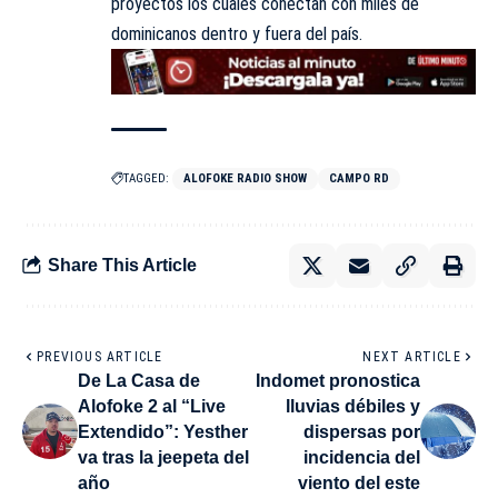
proyectos los cuales conectan con miles de
dominicanos dentro y fuera del país.
TAGGED:
ALOFOKE RADIO SHOW
CAMPO RD
Share This Article
PREVIOUS ARTICLE
NEXT ARTICLE
De La Casa de
Indomet pronostica
Alofoke 2 al “Live
lluvias débiles y
Extendido”: Yesther
dispersas por
va tras la jeepeta del
incidencia del
año
viento del este