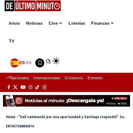
Inicio
Noticias
Cine
Loterías
Finanzas
TV
ES
|
EN
Nacionales
Internacionales
Economía
Entretenimiento
Deport
Home
-
“Salí caminando por una oportunidad y Santiago respondió”: Soy de Campo RD al ser confirmado en Live Extendido
ENTRETENIMIENTO