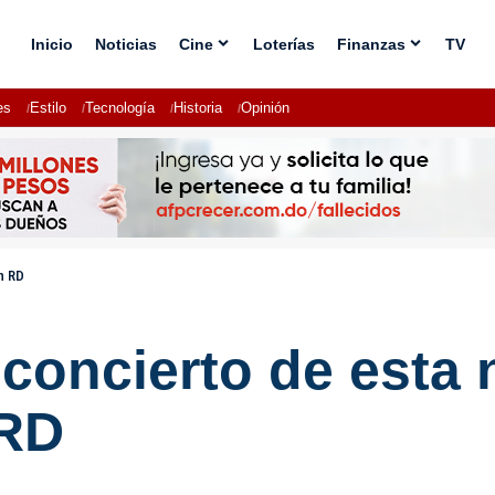
Inicio
Noticias
Cine
Loterías
Finanzas
TV
es
Estilo
Tecnología
Historia
Opinión
n RD
l concierto de est
 RD