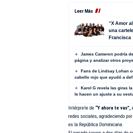
Leer Más
“X Amor al
una cartele
Francisca
James Cameron podría dej
página y analizar otros proy
Fans de Lindsay Lohan ce
cabello rojo que ayudó a def
Karol G revela las giras 
le hacen un ajuste a su vest
Intérprete de
“Y ahora te vas”,
e
redes sociales, agradeciendo por
es la República Dominicana.
El pasado jueves a dos días de 