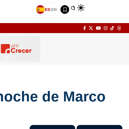
ES
|
EN
a noche de Marco