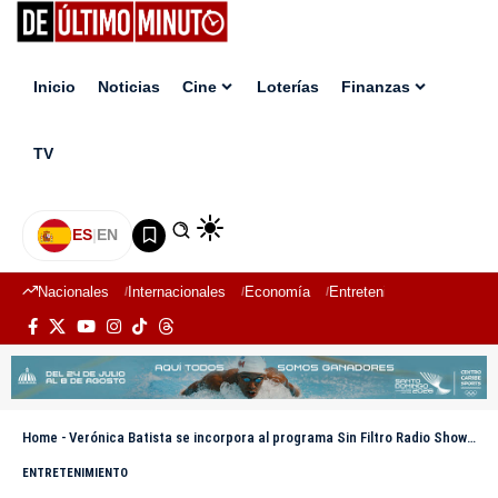
Inicio
Noticias
Cine
Loterías
Finanzas
TV
ES
|
EN
Nacionales
Internacionales
Economía
Entretenimiento
Deport
Home
-
Verónica Batista se incorpora al programa Sin Filtro Radio Show tras salida de Sandra Berrocal
ENTRETENIMIENTO