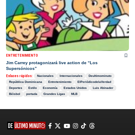
ENTRETENIMIENTO
Jim Carrey protagonizará live action de “Los
Supersónicos”
Enlaces rápidos:
Nacionales
Internacionales
Deultimominuto
República Dominicana
Entretenimiento
ElPeriódicodelaVerdad
Deportes
Estilo
Economía
Estados Unidos
Luis Abinader
Béisbol
portada
Grandes Ligas
MLB