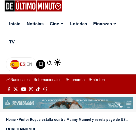
Inicio
Noticias
Cine
Loterías
Finanzas
TV
ES
|
EN
Nacionales
Internacionales
Economía
Entretenimiento
Deport
Home
-
Víctor Roque estalla contra Manny Manuel y revela pago de USD$ 18,000
ENTRETENIMIENTO