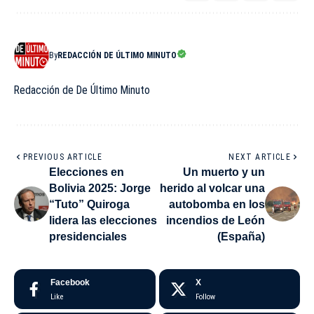
By
REDACCIÓN DE ÚLTIMO MINUTO
Redacción de De Último Minuto
PREVIOUS ARTICLE
NEXT ARTICLE
Elecciones en
Un muerto y un
Bolivia 2025: Jorge
herido al volcar una
“Tuto” Quiroga
autobomba en los
lidera las elecciones
incendios de León
presidenciales
(España)
Facebook
X
Like
Follow