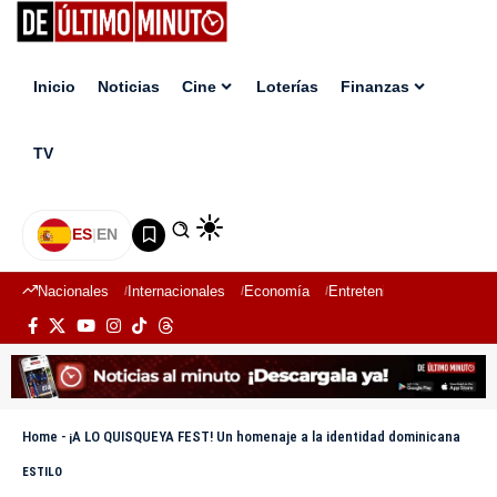
Inicio
Noticias
Cine
Loterías
Finanzas
TV
ES
|
EN
Nacionales
Internacionales
Economía
Entretenimiento
Deport
Home
-
¡A LO QUISQUEYA FEST! Un homenaje a la identidad dominicana
ESTILO