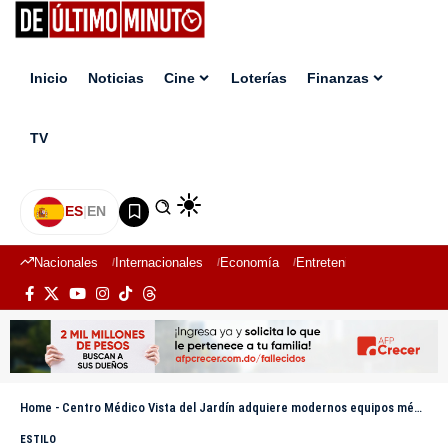
Inicio
Noticias
Cine
Loterías
Finanzas
TV
ES
|
EN
Nacionales
Internacionales
Economía
Entretenimiento
Deport
Home
-
Centro Médico Vista del Jardín adquiere modernos equipos médicos y amplía su capacidad de parqueo
ESTILO