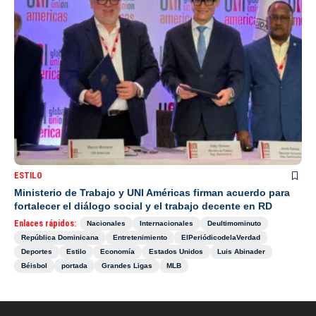
ESTILO
Ministerio de Trabajo y UNI Américas firman acuerdo para
fortalecer el diálogo social y el trabajo decente en RD
Enlaces rápidos:
Nacionales
Internacionales
Deultimominuto
República Dominicana
Entretenimiento
ElPeriódicodelaVerdad
Deportes
Estilo
Economía
Estados Unidos
Luis Abinader
Béisbol
portada
Grandes Ligas
MLB