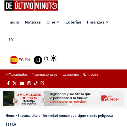
Inicio
Noticias
Cine
Loterías
Finanzas
TV
ES
|
EN
Nacionales
Internacionales
Economía
Entretenimiento
Deport
Home
-
El asma: Una enfermedad común que sigue siendo peligrosa
ESTILO