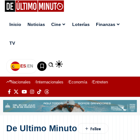
Inicio
Noticias
Cine
Loterías
Finanzas
TV
ES
|
EN
Nacionales
Internacionales
Economía
Entretenimiento
Deport
De Ultimo Minuto