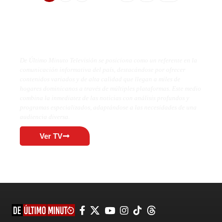
De Último Minuto TV
De Último Minuto Televisión se posiciona como un referente en la
comunicación informativa del país, destacándose por ofrecer
contenidos variados y de alta calidad que llegan a miles de
hogares dominicanos a través de múltiples plataformas. Este medio
combina la inmediatez de las noticias con análisis profundos y
programas especializados, adaptándose a las necesidades de una
audiencia diversa.
Ver TV