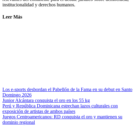
institucionalidad y derechos humanos.
Leer Más
Los e-sports desbordan el Pabellón de la Fama en su debut en Santo
Domingo 2026
Junior Alcántara conquista el oro en los 55 kg
Perú y República Dominicana estrechan lazos culturales con
exposición de artistas de ambos países
Juegos Centroamericanos: RD conquista el oro y mantienen su
dominio regional