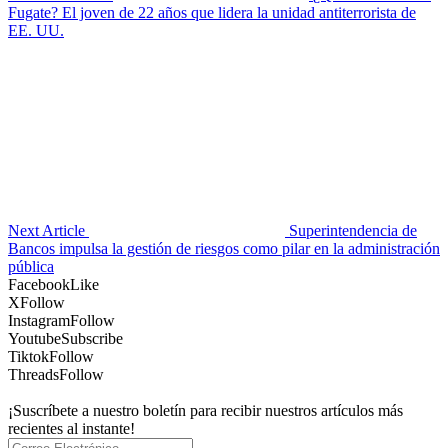
Fugate? El joven de 22 años que lidera la unidad antiterrorista de
EE. UU.
Next Article
Superintendencia de
Bancos impulsa la gestión de riesgos como pilar en la administración
pública
Facebook
Like
X
Follow
Instagram
Follow
Youtube
Subscribe
Tiktok
Follow
Threads
Follow
¡Suscríbete a nuestro boletín para recibir nuestros artículos más
recientes al instante!