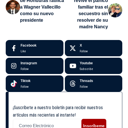
de Honduras ratifica
revive el pánico
a Wagner Vallecillo
familiar tras el
como su nuevo
secuestro sin
presidente
resolver de su
madre Nancy
Facebook
X
Like
Follow
Instagram
Youtube
Follow
Subscribe
Tiktok
Threads
Follow
Follow
¡Suscríbete a nuestro boletín para recibir nuestros
artículos más recientes al instante!
Inscríbeme