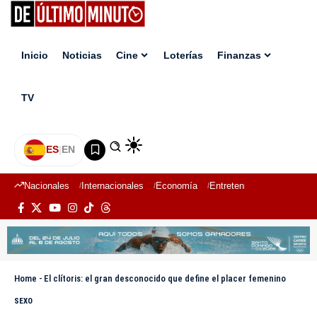
Inicio
Noticias
Cine
Loterías
Finanzas
TV
ES
|
EN
Nacionales
Internacionales
Economía
Entretenimiento
Deport
Home
-
El clítoris: el gran desconocido que define el placer femenino
SEXO