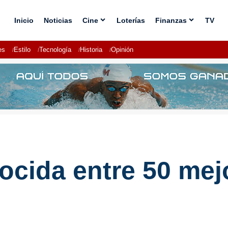
Inicio
Noticias
Cine
Loterías
Finanzas
TV
es
Estilo
Tecnología
Historia
Opinión
ocida entre 50 mej