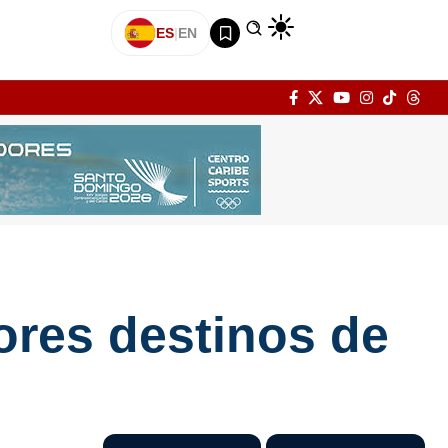
ES
|
EN
ores destinos de