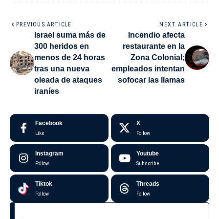
PREVIOUS ARTICLE
NEXT ARTICLE
Israel suma más de
Incendio afecta
300 heridos en
restaurante en la
menos de 24 horas
Zona Colonial;
tras una nueva
empleados intentan
oleada de ataques
sofocar las llamas
iraníes
Facebook
X
Like
Follow
Instagram
Youtube
Follow
Subscribe
Tiktok
Threads
Follow
Follow