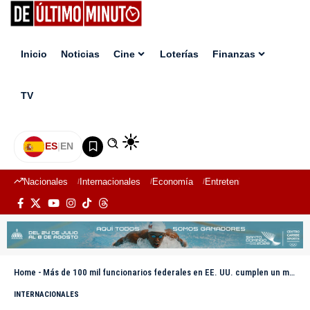
Inicio
Noticias
Cine
Loterías
Finanzas
TV
ES
|
EN
Nacionales
Internacionales
Economía
Entretenimiento
Deport
Home
-
Más de 100 mil funcionarios federales en EE. UU. cumplen un mes sin cobrar por bloqueo presupuestario
INTERNACIONALES