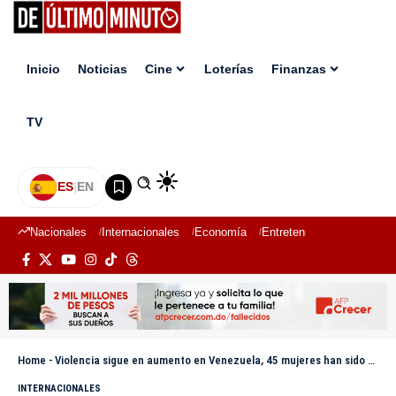
Inicio
Noticias
Cine
Loterías
Finanzas
TV
ES
|
EN
Nacionales
Internacionales
Economía
Entretenimiento
Deport
Home
-
Violencia sigue en aumento en Venezuela, 45 mujeres han sido asesinadas en 2025
INTERNACIONALES