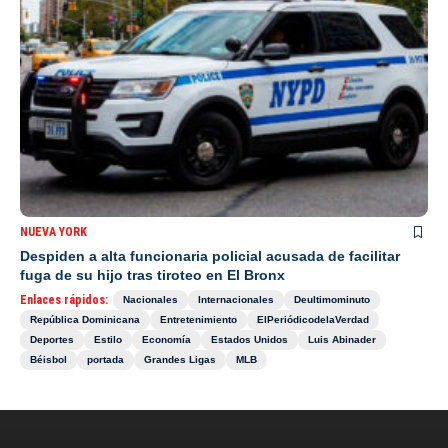
NUEVA YORK
Despiden a alta funcionaria policial acusada de facilitar
fuga de su hijo tras tiroteo en El Bronx
Enlaces rápidos:
Nacionales
Internacionales
Deultimominuto
República Dominicana
Entretenimiento
ElPeriódicodelaVerdad
Deportes
Estilo
Economía
Estados Unidos
Luis Abinader
Béisbol
portada
Grandes Ligas
MLB