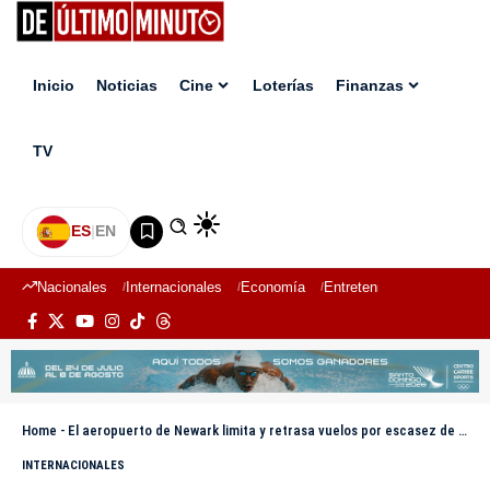
Inicio
Noticias
Cine
Loterías
Finanzas
TV
ES
|
EN
Nacionales
Internacionales
Economía
Entretenimiento
Deport
Home
-
El aeropuerto de Newark limita y retrasa vuelos por escasez de controladores
INTERNACIONALES