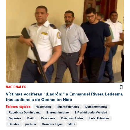
NACIONALES
Víctimas vociferan “¡Ladrón!” a Emmanuel Rivera Ledesma
tras audiencia de Operación Nido
Enlaces rápidos:
Nacionales
Internacionales
Deultimominuto
República Dominicana
Entretenimiento
ElPeriódicodelaVerdad
Deportes
Estilo
Economía
Estados Unidos
Luis Abinader
Béisbol
portada
Grandes Ligas
MLB