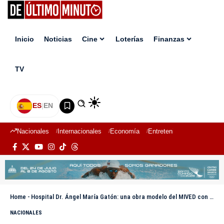
Inicio
Noticias
Cine
Loterías
Finanzas
TV
ES
|
EN
Nacionales
Internacionales
Economía
Entretenimiento
Deport
Home
-
Hospital Dr. Ángel María Gatón: una obra modelo del MIVED con innovación y modernidad al servicio del nordeste
NACIONALES