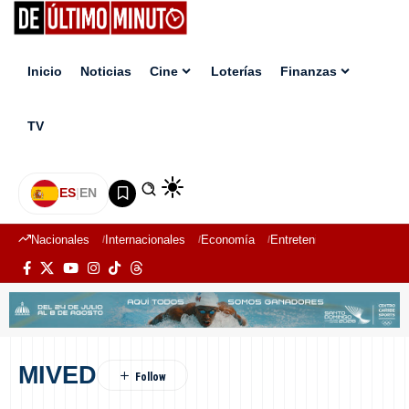
Inicio
Noticias
Cine
Loterías
Finanzas
TV
ES
|
EN
Nacionales
Internacionales
Economía
Entretenimiento
Deport
MIVED