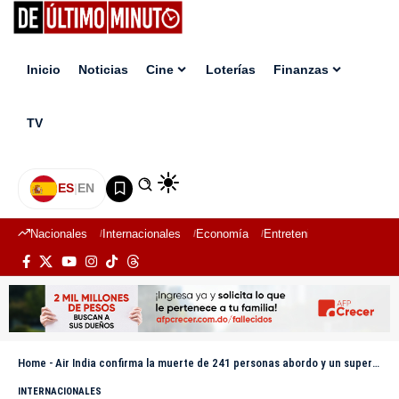
Inicio
Noticias
Cine
Loterías
Finanzas
TV
ES
|
EN
Nacionales
Internacionales
Economía
Entretenimiento
Deport
Home
-
Air India confirma la muerte de 241 personas abordo y un superviviente en el accidente
INTERNACIONALES