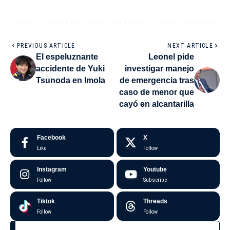
PREVIOUS ARTICLE
NEXT ARTICLE
El espeluznante
Leonel pide
accidente de Yuki
investigar manejo
Tsunoda en Imola
de emergencia tras
caso de menor que
cayó en alcantarilla
Facebook
X
Like
Follow
Instagram
Youtube
Follow
Subscribe
Tiktok
Threads
Follow
Follow