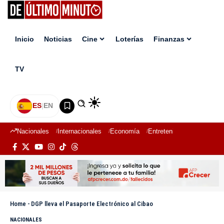
Inicio
Noticias
Cine
Loterías
Finanzas
TV
ES
|
EN
Nacionales
Internacionales
Economía
Entretenimiento
Deport
Home
-
DGP lleva el Pasaporte Electrónico al Cibao
NACIONALES