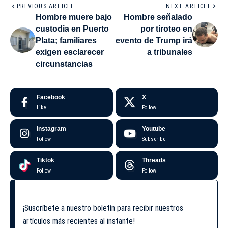
PREVIOUS ARTICLE
NEXT ARTICLE
Hombre muere bajo
Hombre señalado
custodia en Puerto
por tiroteo en
Plata; familiares
evento de Trump irá
exigen esclarecer
a tribunales
circunstancias
Facebook
X
Like
Follow
Instagram
Youtube
Follow
Subscribe
Tiktok
Threads
Follow
Follow
¡Suscríbete a nuestro boletín para recibir nuestros
artículos más recientes al instante!