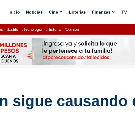
Inicio
Noticias
Cine
Loterías
Finanzas
TV
es
Estilo
Tecnología
Historia
Opinión
an sigue causando 