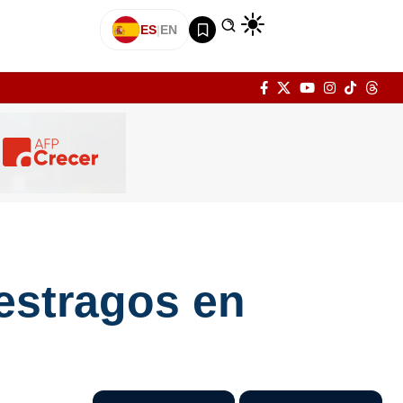
ES
|
EN
estragos en