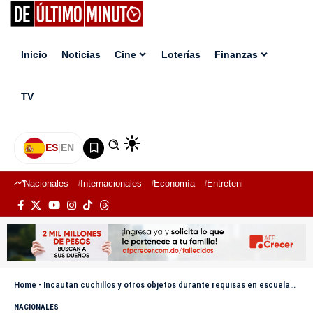
Inicio
Noticias
Cine
Loterías
Finanzas
TV
ES
|
EN
Nacionales
Internacionales
Economía
Entretenimiento
Deport
Home
-
Incautan cuchillos y otros objetos durante requisas en escuelas del Sur
NACIONALES