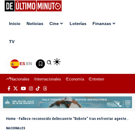
Inicio
Noticias
Cine
Loterías
Finanzas
TV
ES
|
EN
Nacionales
Internacionales
Economía
Entretenimiento
Deport
Home
-
Fallece reconocido delincuente “Bobote” tras enfrentar agentes DICRIM en SDN
NACIONALES