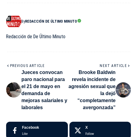
By
REDACCIÓN DE ÚLTIMO MINUTO
Redacción de De Último Minuto
PREVIOUS ARTICLE
NEXT ARTICLE
Jueces convocan
Brooke Baldwin
paro nacional para
revela incidente de
el 21 de mayo en
agresión sexual que
demanda de
la dejó
mejoras salariales y
“completamente
laborales
avergonzada”
Facebook
X
Like
Follow