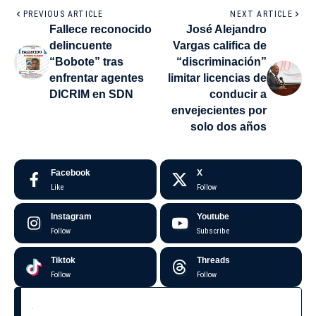
PREVIOUS ARTICLE
NEXT ARTICLE
Fallece reconocido
José Alejandro
delincuente
Vargas califica de
“Bobote” tras
“discriminación”
enfrentar agentes
limitar licencias de
DICRIM en SDN
conducir a
envejecientes por
solo dos años
Facebook
X
Like
Follow
Instagram
Youtube
Follow
Subscribe
Tiktok
Threads
Follow
Follow