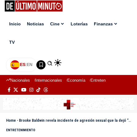
Inicio
Noticias
Cine
Loterías
Finanzas
TV
ES
|
EN
Nacionales
Internacionales
Economía
Entretenimiento
Deport
Home
-
Brooke Baldwin revela incidente de agresión sexual que la dejó “completamente avergonzada”
ENTRETENIMIENTO