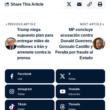
Share This Article
PREVIOUS ARTICLE
NEXT ARTICLE
Trump niega
MP concluye
supuesto plan para
acusación contra
entregar miles de
Donald Guerrero,
millones a Irán y
Gonzalo Castillo y
arremete contra la
Peralta por fraude al
prensa
Estado
Facebook
X
Like
Follow
Instagram
Youtube
Follow
Subscribe
Tiktok
Threads
Follow
Follow