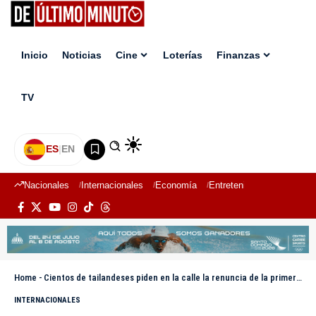
Inicio
Noticias
Cine
Loterías
Finanzas
TV
ES
|
EN
Nacionales
Internacionales
Economía
Entretenimiento
Deport
Home
-
Cientos de tailandeses piden en la calle la renuncia de la primera ministra
INTERNACIONALES