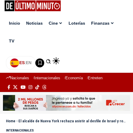
Inicio
Noticias
Cine
Loterías
Finanzas
TV
ES
|
EN
Nacionales
Internacionales
Economía
Entretenimiento
Deport
Home
-
El alcalde de Nueva York rechaza asistir al desfile de Israel y rompe una tradición de 62 años
INTERNACIONALES