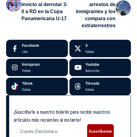
invicto al derrotar 3-
arrestos de
0 a RD en la Copa
inmigrantes y los
Panamericana U-17
compara con
extraterrestres
Facebook
X
Like
Follow
Instagram
Youtube
Follow
Subscribe
Tiktok
Threads
Follow
Follow
¡Suscríbete a nuestro boletín para recibir nuestros
artículos más recientes al instante!
Inscríbeme