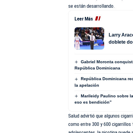
se están desarrollando.
Leer Más
Larry Arac
doblete do
Gabriel Moronta conquista
República Dominicana
República Dominicana recu
la apelación
Marileidy Paulino sobre l
eso es bendición”
Salud advirtió que algunos cigarr
como entre 300 y 600 cigarrillos 
adolescentes, la nicotina puede 