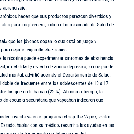
e aprendizaje.
ctrónicos hacen que sus productos parezcan divertidos y
reales para los jóvenes», indicó el comisionado de Salud de
al» que los jóvenes sepan lo que está en juego y
ara dejar el cigarrillo electrónico.
e la nicotina puede experimentar síntomas de abstinencia
d, irritabilidad y estado de ánimo depresivo, lo que puede
 salud mental, advirtió además el Departamento de Salud.
l doble de frecuente entre los adolescentes de 13 a 17
re los que no lo hacían (22 %). Al mismo tiempo, la
es de escuela secundaria que vapeaban indicaron que
eden inscribirse en el programa «Drop the Vape», visitar
 Estado, hablar con su médico, recurrir a las ayudas en las
rogramas de tratamiento de tabaquismo del