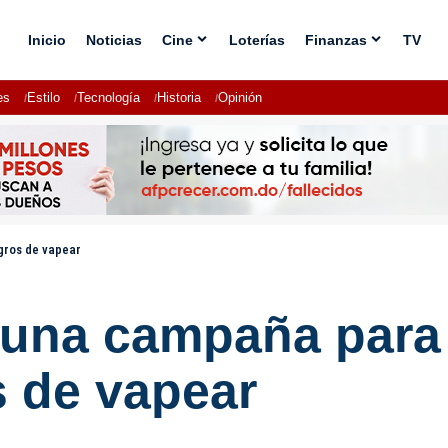
Inicio
Noticias
Cine
Loterías
Finanzas
TV
es
Estilo
Tecnología
Historia
Opinión
gros de vapear
 una campaña para
s de vapear