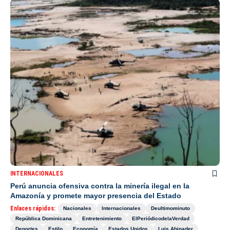
INTERNACIONALES
Perú anuncia ofensiva contra la minería ilegal en la
Amazonía y promete mayor presencia del Estado
Enlaces rápidos:
Nacionales
Internacionales
Deultimominuto
República Dominicana
Entretenimiento
ElPeriódicodelaVerdad
Deportes
Estilo
Economía
Estados Unidos
Luis Abinader