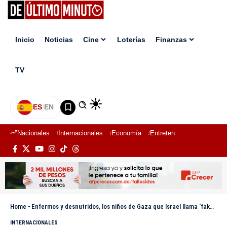
Inicio
Noticias
Cine
Loterías
Finanzas
TV
ES
|
EN
Nacionales
Internacionales
Economía
Entretenimiento
Deport
Home
-
Enfermos y desnutridos, los niños de Gaza que Israel llama ‘fake news’ también pasan hambre
INTERNACIONALES