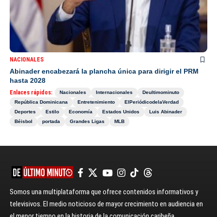
NACIONALES
Abinader encabezará la plancha única para dirigir el PRM
hasta 2028
Enlaces rápidos:
Nacionales
Internacionales
Deultimominuto
República Dominicana
Entretenimiento
ElPeriódicodelaVerdad
Deportes
Estilo
Economía
Estados Unidos
Luis Abinader
Béisbol
portada
Grandes Ligas
MLB
Somos una multiplataforma que ofrece contenidos informativos y
televisivos. El medio noticioso de mayor crecimiento en audiencia en
el menor tiempo en la historia de la comunicación caribeña.