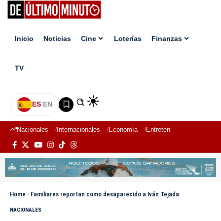
Inicio
Noticias
Cine
Loterías
Finanzas
TV
ES
|
EN
Nacionales
Internacionales
Economía
Entretenimiento
Deport
Home
-
Familiares reportan como desaparecido a Iván Tejada
NACIONALES