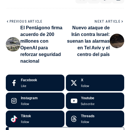
PREVIOUS ARTICLE
NEXT ARTICLE
El Pentágono firma
Nuevo ataque de
acuerdo de 200
Irán contra Israel:
millones con
suenan las alarmas
OpenAI para
en Tel Aviv y el
reforzar seguridad
centro del país
nacional
Facebook
X
Like
Follow
Instagram
Youtube
Follow
Subscribe
Tiktok
Threads
Follow
Follow