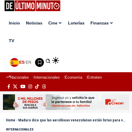
Inicio
Noticias
Cine
Loterías
Finanzas
TV
ES
|
EN
Nacionales
Internacionales
Economía
Entretenimiento
Deport
Home
-
Maduro dice que las aerolíneas venezolanas están listas para volar a República Dominicana
INTERNACIONALES