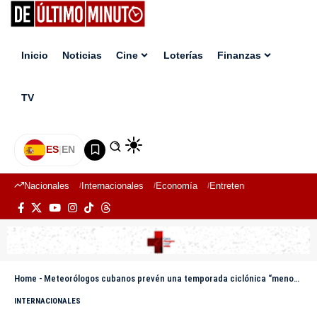
Inicio
Noticias
Cine
Loterías
Finanzas
TV
ES
|
EN
Nacionales
Internacionales
Economía
Entretenimiento
Deport
Home
-
Meteorólogos cubanos prevén una temporada ciclónica “menos activa» este año
INTERNACIONALES