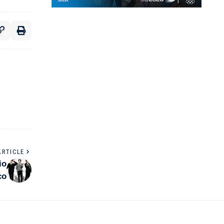
ARTICLE
io
co