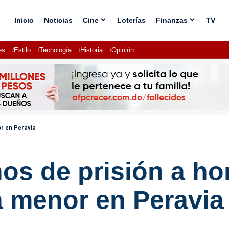
Inicio
Noticias
Cine
Loterías
Finanzas
TV
es
Estilo
Tecnología
Historia
Opinión
or en Peravia
os de prisión a h
a menor en Peravia