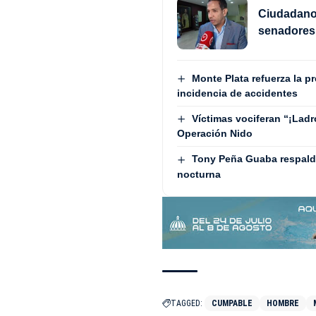
Ciudadano
senadores 
Monte Plata refuerza la p
incidencia de accidentes
Víctimas vociferan “¡Lad
Operación Nido
Tony Peña Guaba respalda
nocturna
TAGGED:
CUMPABLE
HOMBRE