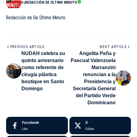
By
REDACCIÓN DE ÚLTIMO MINUTO
Redacción de De Último Minuto
PREVIOUS ARTICLE
NEXT ARTICLE
NUDAH celebra su
Angelita Peña y
quinto aniversario
Pascual Valenzuela
como referente de
Marranzini
cirugía plástica
renuncian a la
boutique en Santo
Presidencia y
Domingo
Secretaría General
del Partido Verde
Dominicano
Facebook
X
Like
Follow