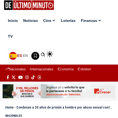
Inicio
Noticias
Cine
Loterías
Finanzas
TV
ES
|
EN
Nacionales
Internacionales
Economía
Entretenimiento
Deport
Home
-
Condenan a 20 años de prisión a hombre por abuso sexual contra menor en Los Alcarrizos
NACIONALES