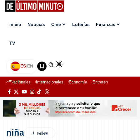
Inicio
Noticias
Cine
Loterías
Finanzas
TV
ES
|
EN
Nacionales
Internacionales
Economía
Entretenimiento
Deport
niña