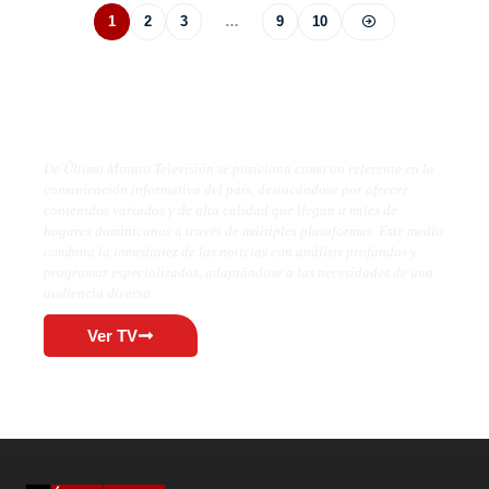
1
2
3
…
9
10
De Último Minuto TV
De Último Minuto Televisión se posiciona como un referente en la
comunicación informativa del país, destacándose por ofrecer
contenidos variados y de alta calidad que llegan a miles de
hogares dominicanos a través de múltiples plataformas. Este medio
combina la inmediatez de las noticias con análisis profundos y
programas especializados, adaptándose a las necesidades de una
audiencia diversa.
Ver TV