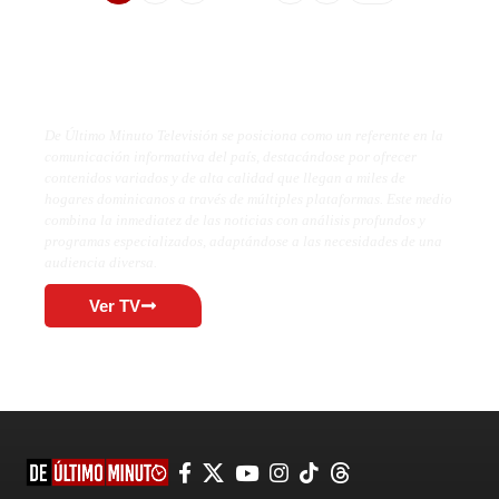
De Último Minuto TV
De Último Minuto Televisión se posiciona como un referente en la
comunicación informativa del país, destacándose por ofrecer
contenidos variados y de alta calidad que llegan a miles de
hogares dominicanos a través de múltiples plataformas. Este medio
combina la inmediatez de las noticias con análisis profundos y
programas especializados, adaptándose a las necesidades de una
audiencia diversa.
Ver TV