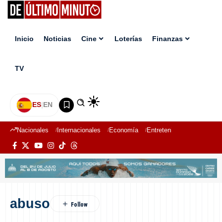
Inicio
Noticias
Cine
Loterías
Finanzas
TV
ES
|
EN
Nacionales
Internacionales
Economía
Entretenimiento
Deport
abuso