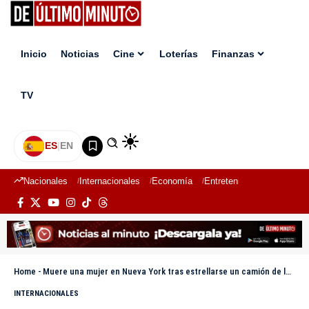
Inicio
Noticias
Cine
Loterías
Finanzas
TV
ES
|
EN
Nacionales
Internacionales
Economía
Entretenimiento
Deport
Home
-
Muere una mujer en Nueva York tras estrellarse un camión de la basura contra un andamio
INTERNACIONALES