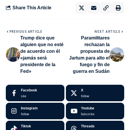
Share This Article
PREVIOUS ARTICLE
NEXT ARTICLE
Trump dice que
Paramilitares
alguien que no esté
rechazan la
de acuerdo con él
propuesta de
«jamás será
Jartum para alto el
presidente de la
fuego y fin de
Fed»
guerra en Sudán
Facebook
X
Like
Follow
Instagram
Youtube
Follow
Subscribe
Tiktok
Threads