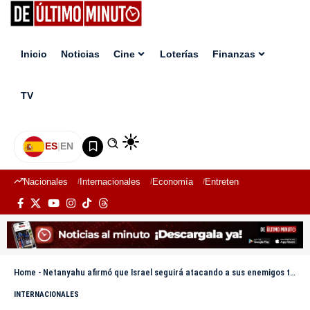
Inicio
Noticias
Cine
Loterías
Finanzas
TV
ES
|
EN
Nacionales
Internacionales
Economía
Entretenimiento
Deport
Home
-
Netanyahu afirmó que Israel seguirá atacando a sus enemigos tras “una noche díficil” por los ataques iraníes
INTERNACIONALES