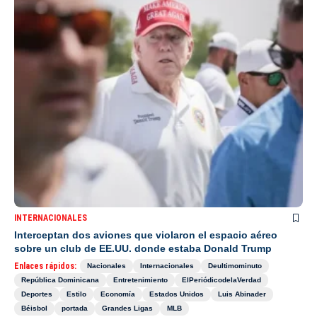
INTERNACIONALES
Interceptan dos aviones que violaron el espacio aéreo
sobre un club de EE.UU. donde estaba Donald Trump
Enlaces rápidos:
Nacionales
Internacionales
Deultimominuto
República Dominicana
Entretenimiento
ElPeriódicodelaVerdad
Deportes
Estilo
Economía
Estados Unidos
Luis Abinader
Béisbol
portada
Grandes Ligas
MLB